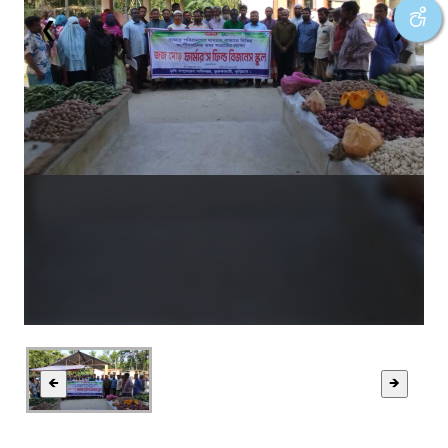
❮
❯
🡸
🡺