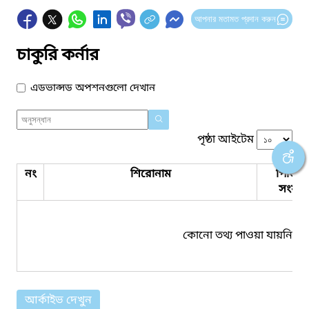
আপনার মতামত প্রদান করুন
চাকুরি কর্নার
এডভান্সড অপশনগুলো দেখান
পৃষ্ঠা আইটেম
নং
শিরোনাম
পিডিএ
সংযুক্ত
কোনো তথ্য পাওয়া যায়নি।
আর্কাইভ দেখুন