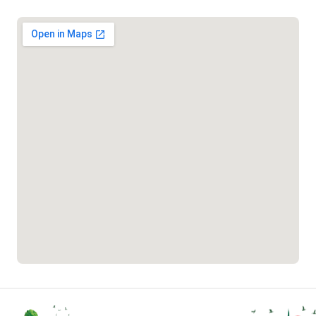
জরুরী অভ্যন্তরীণ নৌ-পরিবহন হটলাইন
১৬৪৪৫
পাসপোর্ট বাতায়ন হটলাইন
১৬১৭১
বাংলাদেশ মুক্তিযোদ্ধা কল্যাণ ট্রাস্ট
১৬১৩৫
প্রবাসী কল সেন্টার
১৬৫৭৫
ই-জিপি ইমার্জেন্সি হটলাইন